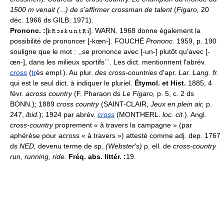
1500 m venait (...) de s'affirmer crossman de talent
(
Figaro,
20
déc. 1966 ds GILB. 1971).
Prononc. :
[
]. WARN. 1968 donne également la
possibilité de prononcer [-kœn-]. FOUCHÉ
Prononc.
1959, p. 190
souligne que le mot : ,,se prononce avec [-un-] plutôt qu'avec [-
œn-], dans les milieux sportifs``. Les dict. mentionnent l'abrév.
cross
(
tr
ès empl.). Au plur.
des cross-countries
d'apr.
Lar. Lang. fr.
qui est le seul dict. à indiquer le pluriel.
Étymol. et Hist.
1885, 4
févr.
across country
(F. Pharaon ds
Le Figaro,
p. 5, c. 2 ds
BONN.); 1889
cross country
(SAINT-CLAIR,
Jeux en plein air,
p.
247,
ibid.
); 1924 par abrév.
cross
(MONTHERL.
loc. cit.
). Angl.
cross-country
proprement « à travers la campagne » (par
aphérèse pour
across
« à travers ») attesté comme adj. dep. 1767
ds
NED,
devenu terme de sp.
(Webster's)
p. ell. de
cross-country
run, running, ride.
Fréq. abs. littér. :
19.