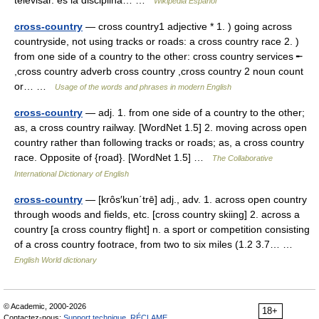
Wikipedia Español
cross-country
— cross country1 adjective * 1. ) going across
countryside, not using tracks or roads: a cross country race 2. )
from one side of a country to the other: cross country services ╾
,cross country adverb cross country ,cross country 2 noun count
or… …
Usage of the words and phrases in modern English
cross-country
— adj. 1. from one side of a country to the other;
as, a cross country railway. [WordNet 1.5] 2. moving across open
country rather than following tracks or roads; as, a cross country
race. Opposite of {road}. [WordNet 1.5] …
The Collaborative
International Dictionary of English
cross-country
— [krôs′kun΄trē] adj., adv. 1. across open country
through woods and fields, etc. [cross country skiing] 2. across a
country [a cross country flight] n. a sport or competition consisting
of a cross country footrace, from two to six miles (1.2 3.7… …
English World dictionary
© Academic, 2000-2026
18+
Contactez-nous:
Support technique
,
RÉCLAME