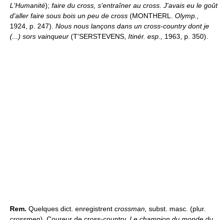
L'Humanité
);
faire du cross, s'entraîner au cross.
J'avais eu le goût
d'aller faire sous bois un peu de cross
(MONTHERL.
Olymp.,
1924, p. 247).
Nous nous lançons dans un cross-country dont je
(...) sors vainqueur
(T'SERSTEVENS,
Itinér. esp.,
1963, p. 350).
Rem.
Quelques dict. enregistrent
crossman,
subst. masc. (plur.
crossmen
). Coureur de cross-country.
Le champion du monde du