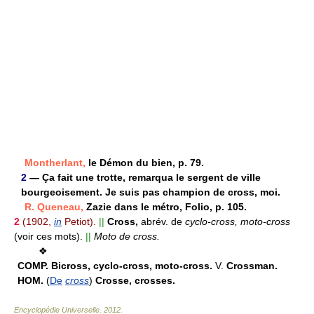
Montherlant,
le Démon du bien, p. 79.
2
— Ça fait une trotte, remarqua le sergent de ville
bourgeoisement. Je suis pas champion de cross, moi.
R. Queneau,
Zazie dans le métro, Folio, p. 105.
2
(1902,
in
Petiot).
||
Cross,
abrév. de
cyclo-cross, moto-cross
(voir ces mots).
||
Moto de cross.
❖
COMP.
Bicross, cyclo-cross, moto-cross.
V.
Crossman.
HOM.
(
De
cross
)
Crosse, crosses.
Encyclopédie Universelle
.
2012
.