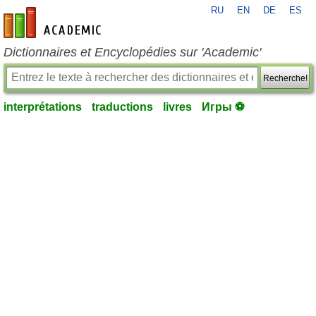
RU
EN
DE
ES
fr-academic.com
Dictionnaires et Encyclopédies sur 'Academic'
Recherche!
interprétations
traductions
livres
Игры ⚽