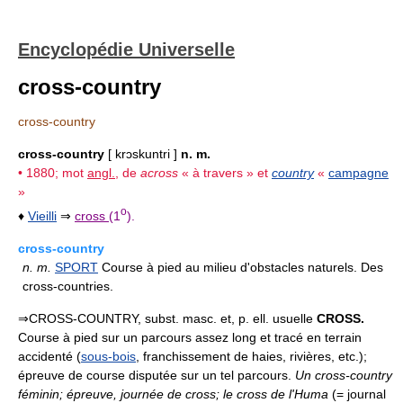
Encyclopédie Universelle
cross-country
cross-country
cross-country
[ krɔskuntri ]
n. m.
• 1880; mot
angl.
, de
across
« à travers » et
country
«
campagne
»
o
♦
Vieilli
⇒
cross
(1
).
cross-country
n.
m.
SPORT
Course à pied au milieu d'obstacles naturels. Des
cross-countries.
⇒CROSS-COUNTRY, subst. masc. et, p. ell. usuelle
CROSS.
Course à pied sur un parcours assez long et tracé en terrain
accidenté (
sous-bois
, franchissement de haies, rivières, etc.);
épreuve de course disputée sur un tel parcours.
Un cross-country
féminin; épreuve, journée de cross; le cross de l'Huma
(= journal