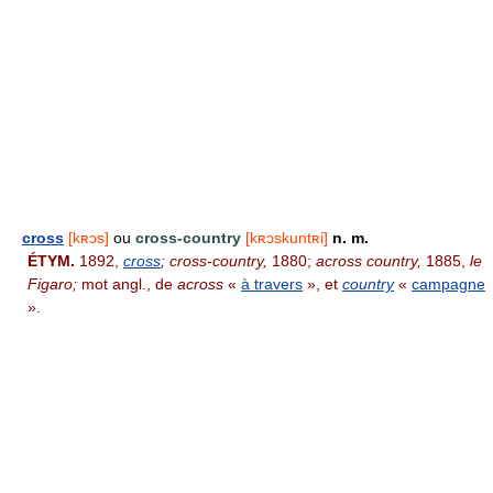
cross
[kʀɔs]
ou
cross-country
[kʀɔskuntʀi]
n. m.
ÉTYM.
1892,
cross
; cross-country,
1880;
across country,
1885,
le
Figaro;
mot angl., de
across
«
à travers
», et
country
«
campagne
».